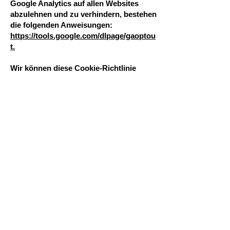
Google Analytics auf allen Websites
abzulehnen und zu verhindern, bestehen
die folgenden Anweisungen:
https://tools.google.com/dlpage/gaoptou
t.
Wir können diese Cookie-Richtlinie
aktualisieren. Wir bitten Nutzer, diese
Seite regelmäßig aufzurufen, um sich
über den aktuellen Stand in Bezug auf
die Verwendung von Cookies auf dem
Laufenden zu halten.